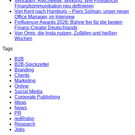
Vertrauen, Reichweite, Wirkung: Wie Finfluencer
Finanzkommunikation neu definieren
Von Kent nach Hamburg – Piers Solman, unser neuer
Office Manager, im Interview
Finfluencer Awards 2026: Bühne frei für die besten
Finanz-Creator Deutschlands
Von Omis, die Insta nutzen, Zufällen und heißen
Wochen
Tags
B2B
B2B-Spickzettel
Branding
Clients
Marketing
Online
Social Media
Corporate Publishing
Ideas
News
PR
redRobin
Research
Jobs