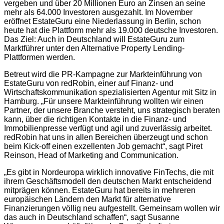
vergeben und über 20 Millionen Euro an Zinsen an seine
mehr als 64.000 Investoren ausgezahlt. Im November
eröffnet EstateGuru eine Niederlassung in Berlin, schon
heute hat die Plattform mehr als 19.000 deutsche Investoren.
Das Ziel: Auch in Deutschland will EstateGuru zum
Marktführer unter den Alternative Property Lending-
Plattformen werden.
Betreut wird die PR-Kampagne zur Markteinführung von
EstateGuru von redRobin, einer auf Finanz- und
Wirtschaftskommunikation spezialisierten Agentur mit Sitz in
Hamburg. „Für unsere Markteinführung wollten wir einen
Partner, der unsere Branche versteht, uns strategisch beraten
kann, über die richtigen Kontakte in die Finanz- und
Immobilienpresse verfügt und agil und zuverlässig arbeitet.
redRobin hat uns in allen Bereichen überzeugt und schon
beim Kick-off einen exzellenten Job gemacht“, sagt Piret
Reinson, Head of Marketing and Communication.
„Es gibt in Nordeuropa wirklich innovative FinTechs, die mit
ihrem Geschäftsmodell den deutschen Markt entscheidend
mitprägen können. EstateGuru hat bereits in mehreren
europäischen Ländern den Markt für alternative
Finanzierungen völlig neu aufgestellt. Gemeinsam wollen wir
das auch in Deutschland schaffen“, sagt Susanne