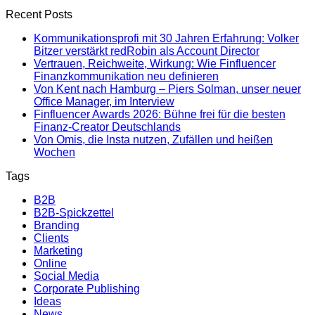
Recent Posts
Kommunikationsprofi mit 30 Jahren Erfahrung: Volker
Bitzer verstärkt redRobin als Account Director
Vertrauen, Reichweite, Wirkung: Wie Finfluencer
Finanzkommunikation neu definieren
Von Kent nach Hamburg – Piers Solman, unser neuer
Office Manager, im Interview
Finfluencer Awards 2026: Bühne frei für die besten
Finanz-Creator Deutschlands
Von Omis, die Insta nutzen, Zufällen und heißen
Wochen
Tags
B2B
B2B-Spickzettel
Branding
Clients
Marketing
Online
Social Media
Corporate Publishing
Ideas
News