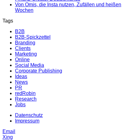
Von Omis, die Insta nutzen, Zufällen und heißen
Wochen
Tags
B2B
B2B-Spickzettel
Branding
Clients
Marketing
Online
Social Media
Corporate Publishing
Ideas
News
PR
redRobin
Research
Jobs
Datenschutz
Impressum
Email
Xing