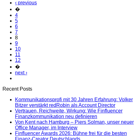
‹ previous
�
4
5
6
7
8
9
10
11
12
�
next ›
Recent Posts
Kommunikationsprofi mit 30 Jahren Erfahrung: Volker
Bitzer verstärkt redRobin als Account Director
Vertrauen, Reichweite, Wirkung: Wie Finfluencer
Finanzkommunikation neu definieren
Von Kent nach Hamburg – Piers Solman, unser neuer
Office Manager, im Interview
Finfluencer Awards 2026: Bühne frei für die besten
Finanz-Creator Deutschlands