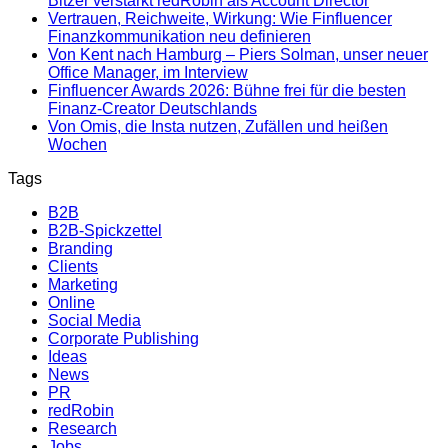
Bitzer verstärkt redRobin als Account Director
Vertrauen, Reichweite, Wirkung: Wie Finfluencer
Finanzkommunikation neu definieren
Von Kent nach Hamburg – Piers Solman, unser neuer
Office Manager, im Interview
Finfluencer Awards 2026: Bühne frei für die besten
Finanz-Creator Deutschlands
Von Omis, die Insta nutzen, Zufällen und heißen
Wochen
Tags
B2B
B2B-Spickzettel
Branding
Clients
Marketing
Online
Social Media
Corporate Publishing
Ideas
News
PR
redRobin
Research
Jobs