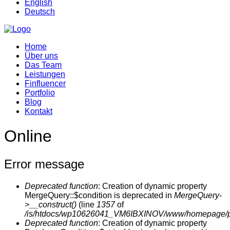
English
Deutsch
Home
Über uns
Das Team
Leistungen
Finfluencer
Portfolio
Blog
Kontakt
Online
Error message
Deprecated function
: Creation of dynamic property
MergeQuery::$condition is deprecated in
MergeQuery-
>__construct()
(line
1357
of
/is/htdocs/wp10626041_VM6IBXINOV/www/homepage/prod
Deprecated function
: Creation of dynamic property