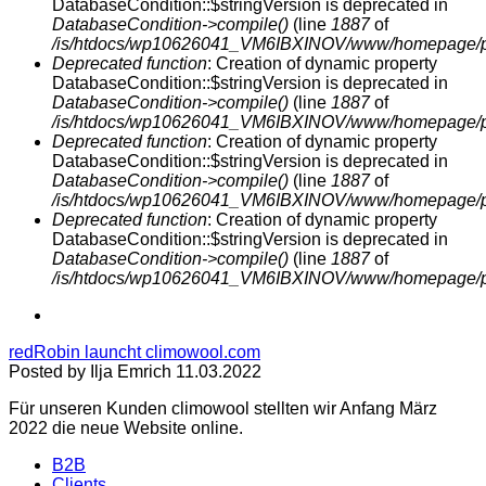
DatabaseCondition::$stringVersion is deprecated in
DatabaseCondition->compile()
(line
1887
of
/is/htdocs/wp10626041_VM6IBXINOV/www/homepage/prod
Deprecated function
: Creation of dynamic property
DatabaseCondition::$stringVersion is deprecated in
DatabaseCondition->compile()
(line
1887
of
/is/htdocs/wp10626041_VM6IBXINOV/www/homepage/prod
Deprecated function
: Creation of dynamic property
DatabaseCondition::$stringVersion is deprecated in
DatabaseCondition->compile()
(line
1887
of
/is/htdocs/wp10626041_VM6IBXINOV/www/homepage/prod
Deprecated function
: Creation of dynamic property
DatabaseCondition::$stringVersion is deprecated in
DatabaseCondition->compile()
(line
1887
of
/is/htdocs/wp10626041_VM6IBXINOV/www/homepage/prod
redRobin launcht climowool.com
Posted by Ilja Emrich 11.03.2022
Für unseren Kunden climowool stellten wir Anfang März
2022 die neue Website online.
B2B
Clients