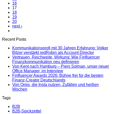
16
17
18
19
20
next ›
Recent Posts
Kommunikationsprofi mit 30 Jahren Erfahrung: Volker
Bitzer verstärkt redRobin als Account Director
Vertrauen, Reichweite, Wirkung: Wie Finfluencer
Finanzkommunikation neu definieren
Von Kent nach Hamburg – Piers Solman, unser neuer
Office Manager, im Interview
Finfluencer Awards 2026: Bühne frei für die besten
Finanz-Creator Deutschlands
Von Omis, die Insta nutzen, Zufällen und heißen
Wochen
Tags
B2B
B2B-Spickzettel