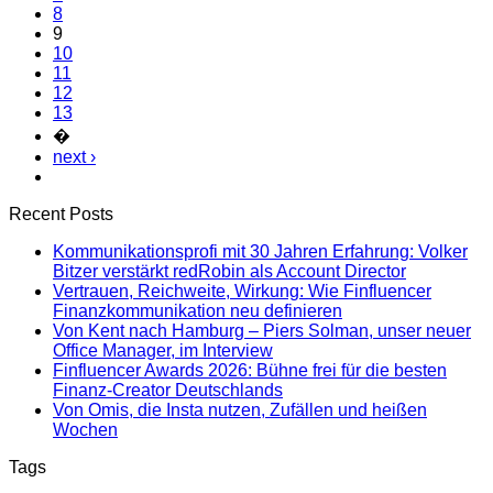
8
9
10
11
12
13
�
next ›
Recent Posts
Kommunikationsprofi mit 30 Jahren Erfahrung: Volker
Bitzer verstärkt redRobin als Account Director
Vertrauen, Reichweite, Wirkung: Wie Finfluencer
Finanzkommunikation neu definieren
Von Kent nach Hamburg – Piers Solman, unser neuer
Office Manager, im Interview
Finfluencer Awards 2026: Bühne frei für die besten
Finanz-Creator Deutschlands
Von Omis, die Insta nutzen, Zufällen und heißen
Wochen
Tags